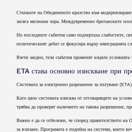
Стъпките на Обединеното кралство към модернизиране н
засяга милиони хора. Междувременно британските посет
Но последните събития само подчертаха слабостите, с
политическият дебат се фокусира върху имиграцията с
Взети заедно, тези събития променят изцяло условията
ETA става основно изискване при пр
Системата за електронно разрешение за пътуване (ETA)
Като цяло системата изисква от отговарящите на услов
трябва да проверят наличието на такова разрешение, пр
Важно е да се отбележи, че според правителството на
за влизане. Програмата е подобна на системи, които ве