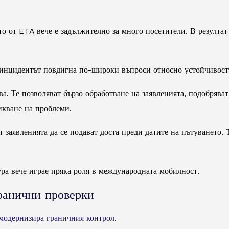
 от ETA вече е задължително за много посетители. В резултат
, инцидентът повдигна по-широки въпроси относно устойчивостт
. Те позволяват бързо обработване на заявленията, подобрява
икване на проблеми.
 заявленията да се подават доста преди датите на пътуването. 
ра вече играе пряка роля в международната мобилност.
ранични проверки
модернизира граничния контрол
.