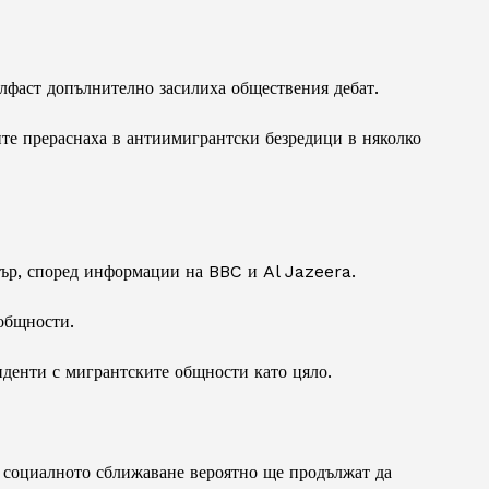
лфаст допълнително засилиха обществения дебат.
те прераснаха в антиимигрантски безредици в няколко
мър, според информации на BBC и Al Jazeera.
общности.
денти с мигрантските общности като цяло.
и социалното сближаване вероятно ще продължат да