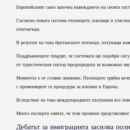
Европейският съюз започна въвеждането на своята сист
Съгласно новата система пътниците, влизащи в участв
отпечатъци.
В резултат на това британските пътници, пътуващи към
Поддръжниците твърдят, че системата ще подобри сигу
от туристическия сектор предупредиха за възможни зак
Моментът е от голямо значение. Пътниците трябва вече 
с променящите се процедури за влизане в Европа.
Вследствие на това международните пътувания все пове
Много експерти смятат, че тези промени представляват
Дебатът за имиграцията засилва пол