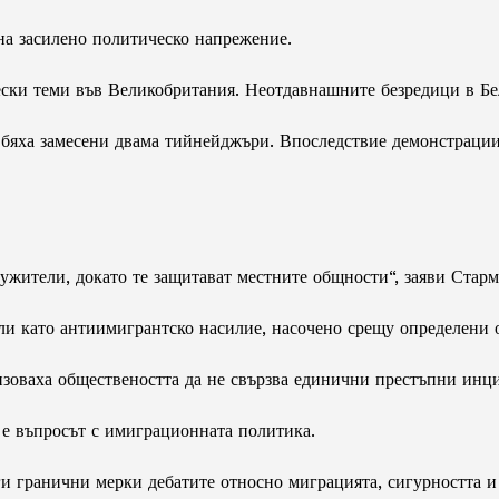
на засилено политическо напрежение.
ски теми във Великобритания. Неотдавнашните безредици в Бе
 бяха замесени двама тийнейджъри. Впоследствие демонстрации
ужители, докато те защитават местните общности“, заяви Стар
ели като антиимигрантско насилие, насочено срещу определени 
зоваха обществеността да не свързва единични престъпни инци
 е въпросът с имиграционната политика.
оги гранични мерки дебатите относно миграцията, сигурността 