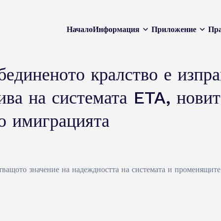
Начало
Информация
Приложение
Пра
единеното кралство е изпра
ива на системата ETA, новит
о имиграцията
тващото значение на надеждността на системата и променящите 