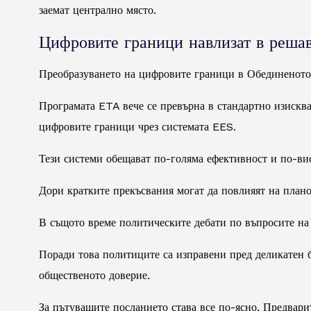
заемат централно място.
Цифровите граници навлизат в реша
Преобразуването на цифровите граници в Обединеното к
Програмата ETA вече се превърна в стандартно изискв
цифровите граници чрез системата EES.
Тези системи обещават по-голяма ефективност и по-вис
Дори кратките прекъсвания могат да повлияят на плано
В същото време политическите дебати по въпросите на
Поради това политиците са изправени пред деликатен б
общественото доверие.
За пътуващите посланието става все по-ясно. Предварит