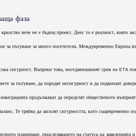
ваща фаза
ралство вече не е бъдещ проект. Днес то е реалност, която за
ане за пътуване за много посетители. Междувременно Европа в
ока сигурност. Въпреки това, неотдавнашният срив на ETA пока
вете за пътуване, да породят несигурност и да подкопаят довер
 имиграцията продължават да определят общественото възприят
аланс. Те трябва да засилят сигурността, като същевременно п
елното планиране, проследяването на статуса на заявленията и