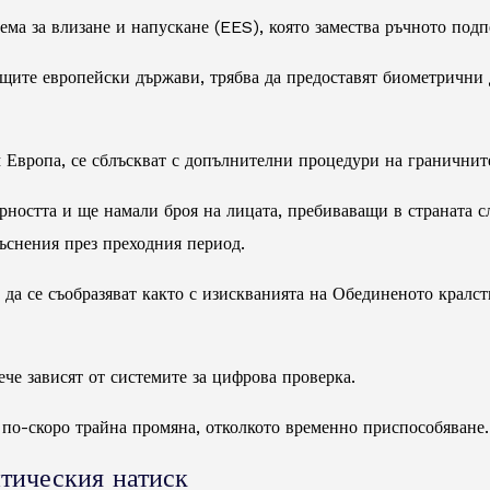
ема за влизане и напускане (EES), която замества ръчното подп
ащите европейски държави, трябва да предоставят биометрични
 Европа, се сблъскват с допълнителни процедури на граничнит
рността и ще намали броя на лицата, пребиваващи в страната 
ъснения през преходния период.
да се съобразяват както с изискванията на Обединеното кралст
че зависят от системите за цифрова проверка.
 по-скоро трайна промяна, отколкото временно приспособяване.
итическия натиск