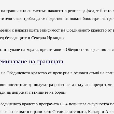
а граничната си система навлизат в решаваща фаза, тъй като 
ители също трябва да се подготвят за новата биометрична гра
вързани с нарастващата зависимост на Обединеното кралство от
лед безредиците в Северна Ирландия.
 за пътуване на хората, пристигащи в Обединеното кралство и 
еминаване на границата
 на Обединеното кралство се превърна в основен стълб на грани
ията посетители да получат разрешение за пътуване преди зам
еди да допуснат пътниците на борда.
 Обединеното кралство програмата ETA повишава сигурността п
че се използват в страни като Съединените щати, Канада и Авст