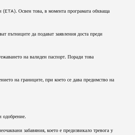
и (ETA). Освен това, в момента програмата обхваща
ат пътниците да подават заявления доста преди
тежаването на валиден паспорт. Поради това
ението на границите, при което се дава предимство на
и одобрение.
еочаквани забавяния, което е предизвикало тревога у