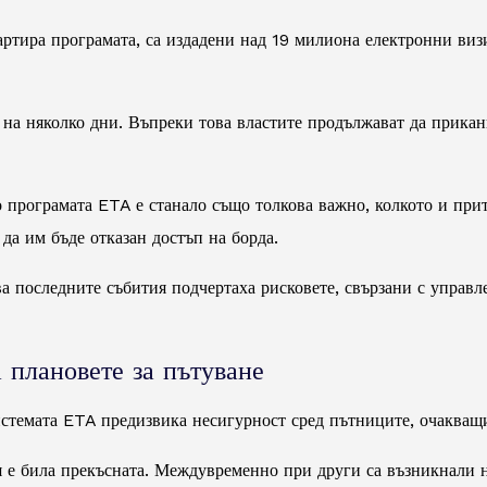
артира програмата, са издадени над 19 милиона електронни виз
на няколко дни. Въпреки това властите продължават да приканв
о програмата ETA е станало също толкова важно, колкото и при
да им бъде отказан достъп на борда.
а последните събития подчертаха рисковете, свързани с управл
 плановете за пътуване
стемата ETA предизвика несигурност сред пътниците, очакващ
я е била прекъсната. Междувременно при други са възникнали н