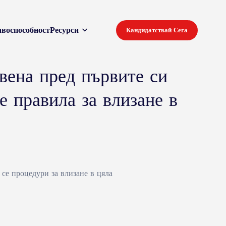
воспособност
Ресурси
Кандидатствай Сега
вена пред първите си
е правила за влизане в
се процедури за влизане в цяла