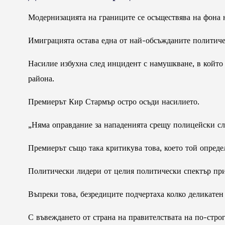
Модернизацията на границите се осъществява на фона 
Имиграцията остава една от най-обсъжданите политиче
Насилие избухна след инцидент с намушкване, в който
района.
Премиерът Кир Стармър остро осъди насилието.
„Няма оправдание за нападенията срещу полицейски сл
Премиерът също така критикува това, което той опред
Политически лидери от целия политически спектър при
Въпреки това, безредиците подчертаха колко деликатен
С въвеждането от страна на правителствата на по-стр