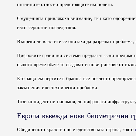
пътниците относно предстоящите им полети.
Смущенията привлякоха внимание, тъй като одобрението
имат сериозни последствия.
Въпреки че властите се опитаха да разрешат проблема
Цифровите гранични системи предлагат ясни предимства
същото време обаче те създават и нови рискове от възн
Ето защо експертите в бранша все по-често препоръчват
закъснения или технически проблеми.
Този инцидент ни напомня, че цифровата инфраструкту
Европа въвежда нови биометрични г
Обединеното кралство не е единствената страна, която