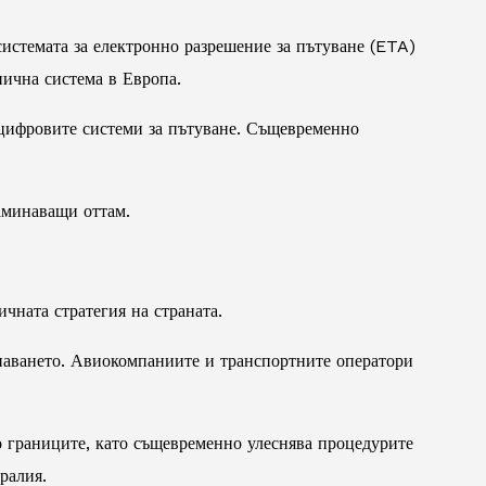
системата за електронно разрешение за пътуване (ETA)
нична система в Европа.
 цифровите системи за пътуване. Същевременно
заминаващи оттам.
чната стратегия на страната.
инаването. Авиокомпаниите и транспортните оператори
о границите, като същевременно улеснява процедурите
ралия.