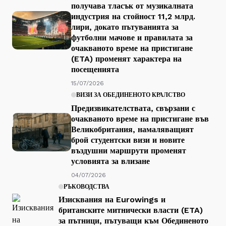
получава тласък от музикалната
индустрия на стойност 11,2 млрд.
лири, докато пътуванията за
футболни мачове и правилата за
очакваното време на пристигане
(ETA) променят характера на
посещенията
15/07/2026
ВИЗИ ЗА ОБЕДИНЕНОТО КРАЛСТВО
Предизвикателствата, свързани с
очакваното време на пристигане във
Великобритания, намаляващият
брой студентски визи и новите
въздушни маршрути променят
условията за влизане
04/07/2026
РЪКОВОДСТВА
Изисквания на Eurowings и
британските митнически власти (ETA)
за пътници, пътуващи към Обединеното