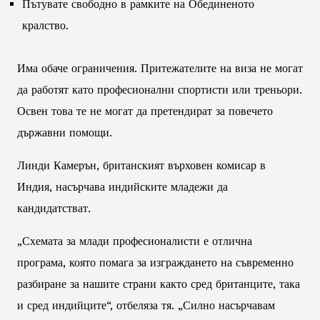
Пътувате свободно в рамките на Обединеното
кралство.
Има обаче ограничения. Притежателите на виза не могат
да работят като професионални спортисти или треньори.
Освен това те не могат да претендират за повечето
държавни помощи.
Линди Камерън, британският върховен комисар в
Индия, насърчава индийските младежи да
кандидатстват.
„Схемата за млади професионалисти е отлична
програма, която помага за изграждането на съвременно
разбиране за нашите страни както сред британците, така
и сред индийците“, отбеляза тя. „Силно насърчавам