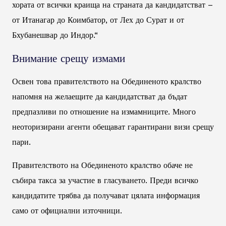
хората от всички краища на страната да кандидатстват –
от Итанагар до Коимбатор, от Лех до Сурат и от
Бхубанешвар до Индор.“
Внимание срещу измами
Освен това правителството на Обединеното кралство
напомня на желаещите да кандидатстват да бъдат
предпазливи по отношение на измамниците. Много
неоторизирани агенти обещават гарантирани визи срещу
пари.
Правителството на Обединеното кралство обаче не
събира такса за участие в гласуването. Преди всичко
кандидатите трябва да получават цялата информация
само от официални източници.