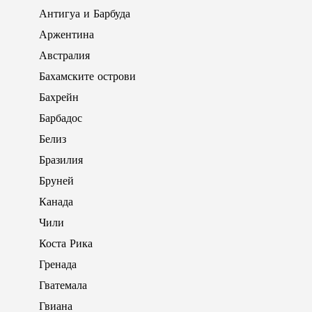
Антигуа и Барбуда
Аржентина
Австралия
Бахамските острови
Бахрейн
Барбадос
Белиз
Бразилия
Бруней
Канада
Чили
Коста Рика
Гренада
Гватемала
Гвиана