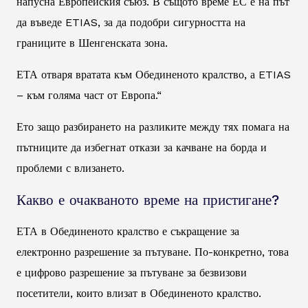
напусна Европейския съюз. В същото време ЕС е на път
да въведе ETIAS, за да подобри сигурността на
границите в Шенгенската зона.
ЕТА отваря вратата към Обединеното кралство, а ETIAS
– към голяма част от Европа.“
Ето защо разбирането на разликите между тях помага на
пътниците да избегнат откази за качване на борда и
проблеми с влизането.
Какво е очакваното време на пристигане?
ЕТА в Обединеното кралство е съкращение за
електронно разрешение за пътуване. По-конкретно, това
е цифрово разрешение за пътуване за безвизови
посетители, които влизат в Обединеното кралство.