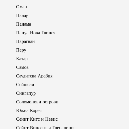
Оман
Палау
Панама
Папуа Нова Гвинея
Парагвай
Перу
Катар
Самоа
Саудитска Арабия
Сейшели
Сингапур
Соломонови острови
Южна Корея
Сейнт Китс и Невис
Сейнт Винсент и Гренадини