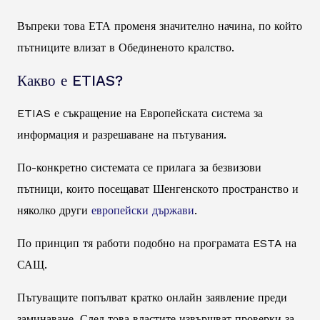
Въпреки това ЕТА променя значително начина, по който
пътниците влизат в Обединеното кралство.
Какво е ETIAS?
ETIAS е съкращение на Европейската система за
информация и разрешаване на пътувания.
По-конкретно системата се прилага за безвизови
пътници, които посещават Шенгенското пространство и
няколко други
европейски държави
.
По принцип тя работи подобно на програмата ESTA на
САЩ.
Пътуващите попълват кратко онлайн заявление преди
заминаване. След това властите извършват проверки за