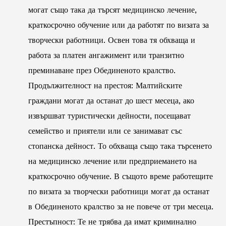
могат също така да търсят медицинско лечение,
краткосрочно обучение или да работят по визата за
творчески работници. Освен това тя обхваща и
работа за платен ангажимент или транзитно
преминаване през Обединеното кралство.
Продължителност на престоя: Малтийските
граждани могат да останат до шест месеца, ако
извършват туристически дейности, посещават
семейство и приятели или се занимават със
стопанска дейност. То обхваща също така търсенето
на медицинско лечение или предприемането на
краткосрочно обучение. В същото време работещите
по визата за творчески работници могат да останат
в Обединеното кралство за не повече от три месеца.
Престъпност: Те не трябва да имат криминално