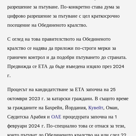
разрешение за пътуване. По-конкретно става дума за
цифрово разрешение за пътуване с цел краткосрочно
посещение на Обединеното кралство.
С оглед на това правителството на Обединеното
кралство се надява да приложи по-строги мерки за
граничен контрол и да подобри пътуването до страната.
Предвижда се ЕТА да бъде въведена изцяло през 2024
г.
Процесът на кандидатстване за ЕТА започна на 25
октомври 2023 г. за катарски граждани. В същото време
за гражданите на Бахрейн, Йордания,
Кувейт
, Оман,
Саудитска Арабия и
ОАЕ
процедурата започна на 1
февруари 2024 г. По-специално това се отнася за тези,
които пътуват до Обединеното кралство на или след 22