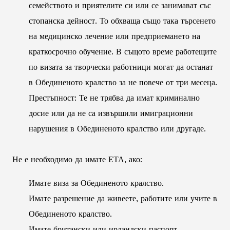
семейството и приятелите си или се занимават със
стопанска дейност. То обхваща също така търсенето
на медицинско лечение или предприемането на
краткосрочно обучение. В същото време работещите
по визата за творчески работници могат да останат
в Обединеното кралство за не повече от три месеца.
Престъпност: Те не трябва да имат криминално
досие или да не са извършили имиграционни
нарушения в Обединеното кралство или другаде.
Не е необходимо да имате ЕТА, ако:
Имате виза за Обединеното кралство.
Имате разрешение да живеете, работите или учите в
Обединеното кралство.
Имате британски или ирландски паспорт.