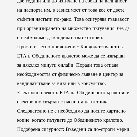
две години или до изтичане на срока на валидност
на паспорта им, в зависимост от това кое от двете
събития настъпи по-рано. Това осигурява гъвкавост
при организирането на множество пътувания, без да
е необходимо да кандидатствате отново.
Просто и лесно приложение: Кандидатстването за
ЕТА в Обединеното кралство може да се извърши
за няколко минути онлайн. Поради това отпада
необходимостта от физическо явяване в център за
кандидатстване за виза или в консулство.
Електронна лекота: ЕТА на Обединеното кралство е
електронно свързан с паспорта на пътника.
Следователно не е необходимо да носите хартиено
копие, когато пътувате до Обединеното кралство.
Подобрена сигурност: Въведени са по-строги мерки