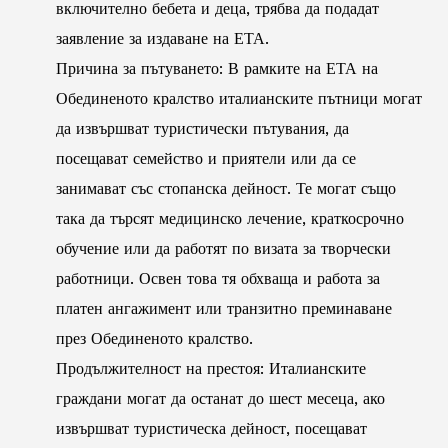
включително бебета и деца, трябва да подадат
заявление за издаване на ЕТА.
Причина за пътуването: В рамките на ЕТА на
Обединеното кралство италианските пътници могат
да извършват туристически пътувания, да
посещават семейство и приятели или да се
занимават със стопанска дейност. Те могат също
така да търсят медицинско лечение, краткосрочно
обучение или да работят по визата за творчески
работници. Освен това тя обхваща и работа за
платен ангажимент или транзитно преминаване
през Обединеното кралство.
Продължителност на престоя: Италианските
граждани могат да останат до шест месеца, ако
извършват туристическа дейност, посещават