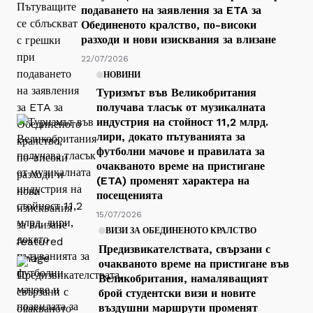
подаването на заявления за ETA за
Обединеното кралство, по-високи
разходи и нови изисквания за влизане
22/07/2026
НОВИНИ
Туризмът във Великобритания
получава тласък от музикалната
индустрия на стойност 11,2 млрд.
лири, докато пътуванията за
футболни мачове и правилата за
очакваното време на пристигане
(ETA) променят характера на
посещенията
15/07/2026
ВИЗИ ЗА ОБЕДИНЕНОТО КРАЛСТВО
Предизвикателствата, свързани с
очакваното време на пристигане във
Великобритания, намаляващият
брой студентски визи и новите
въздушни маршрути променят