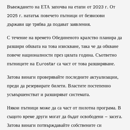
Въвеждането на ЕТА започва на етапи от 2023 г. От
2025 г. нататък повечето пътници от безвизови
държави ще трябва да подават заявления.
С течение на времето Обединеното кралство планира да
разшири обхвата на това изискване, така че да обхване
повече националности през цялата година. Съответно
пътниците на Eurostar са част от това разширяване.
Затова винаги проверявайте последните актуализации,
преди да резервирате билети. Властите постепенно
усъвършенстват и разширяват системата.
Някои пътници може да са част от пилотна програма. В
същото време други могат да бъдат освободени – засега.
Затова винаги потвърждавайте собствените си