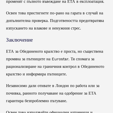
променят с пълното въвеждане на ЕТА в експлоатация.
Освен това пристигнете по-рано на гарата в случай на
допълнителна проверка. Подготвеността предотвратява
изпускането на влакове и ненужния стрес.
Заключение
ЕТА за Обединеното кралство е проста, но съществена
промяна за пътниците на Eurostar. Тя спомага за
рационализиране на граничния контрол в Обединеното
кралство и информира пътниците.
Независимо дали отивате в Лондон по работа или за
почивка, ранното получаване на одобрение за ЕТА
гарантира безпроблемно пътуване.
Освен това използвайте официални източници и