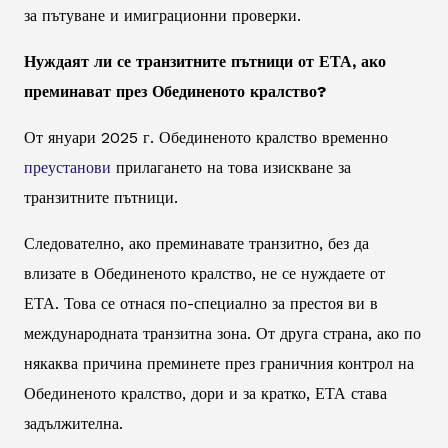
за пътуване и имиграционни проверки.
Нуждаят ли се транзитните пътници от ЕТА, ако
преминават през Обединеното кралство?
От януари 2025 г. Обединеното кралство временно
преустанови
прилагането на това изискване за
транзитните пътници.
Следователно, ако преминавате транзитно, без да
влизате в Обединеното кралство, не се нуждаете от
ЕТА. Това се отнася по-специално за престоя ви в
международната транзитна зона. От друга страна, ако по
някаква причина преминете през граничния контрол на
Обединеното кралство, дори и за кратко, ЕТА става
задължителна.