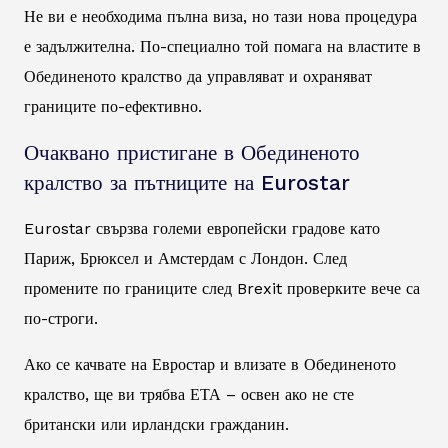
Не ви е необходима пълна виза, но тази нова процедура
е задължителна. По-специално той помага на властите в
Обединеното кралство да управляват и охраняват
границите по-ефективно.
Очаквано пристигане в Обединеното
кралство за пътниците на Eurostar
Eurostar свързва големи европейски градове като
Париж, Брюксел и Амстердам с Лондон. След
промените по границите след Brexit проверките вече са
по-строги.
Ако се качвате на Евростар и влизате в Обединеното
кралство, ще ви трябва ЕТА – освен ако не сте
британски или ирландски гражданин.