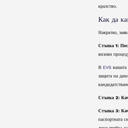
кралство.
Как да ка
Накратко, заяв
Стъпка 1: По
визови процед
В
EVS
вашата 
защита на дан
кандидатстван
Стъпка 2: Ка
Стъпка 3: Ка
паспортната сн
лице трябва да