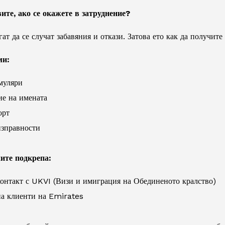
ите, ако се окажете в затруднение?
гат да се случат забавяния и откази. Затова ето как да получит
ми:
муляри
ие на имената
орт
зправности
ите подкрепа:
контакт с UKVI (Визи и имиграция на Обединеното кралство)
а клиенти на Emirates