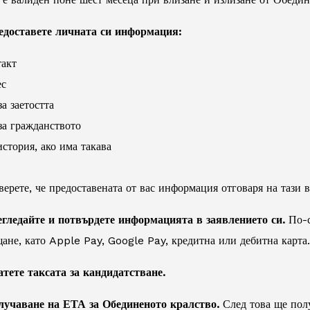
едоставете личната си информация:
такт
ес
а заетостта
а гражданството
стория, ако има такава
верете, че предоставената от вас информация отговаря на тази в
гледайте и потвърдете информацията в заявлението си.
По-с
щане, като Apple Pay, Google Pay, кредитна или дебитна карта.
тете таксата за кандидатстване.
лучаване на ЕТА за Обединеното кралство.
След това ще пол