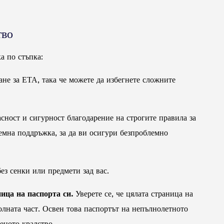
тво
а по стъпка:
ане за ЕТА, така че можете да избегнете сложните
ност и сигурност благодарение на строгите правила за
лемна поддръжка, за да ви осигури безпроблемно
без сенки или предмети зад вас.
ица на паспорта си.
Уверете се, че цялата страница на
олната част. Освен това паспортът на непълнолетното
еното кралство.