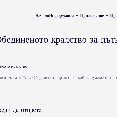
Начало
Информация
Приложение
Пра
Обединеното кралство за път
еното кралство
сичко за ЕТА за Обединеното кралство - кой се нуждае от него
реди да отидете