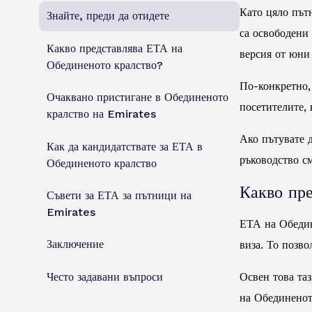
Като цяло пътн
Знайте, преди да отидете
са освободени 
Какво представлява ЕТА на
версия от юни
Обединеното кралство?
По-конкретно,
Очаквано пристигане в Обединеното
посетителите,
кралство на Emirates
Ако пътувате 
Как да кандидатствате за ЕТА в
ръководство см
Обединеното кралство
Какво пр
Съвети за ЕТА за пътници на
Emirates
ЕТА на Обедине
Заключение
виза. То позво
Често задавани въпроси
Освен това та
на Обединенот