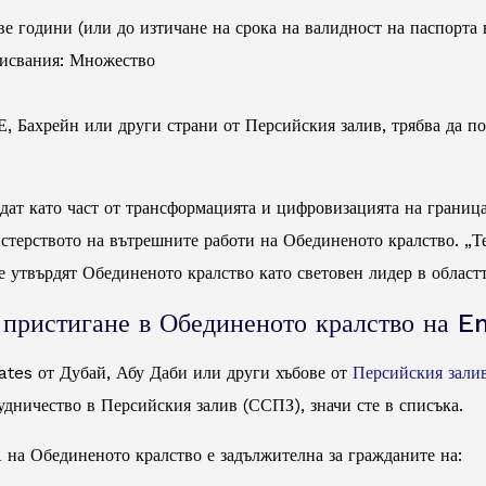
е години (или до изтичане на срока на валидност на паспорта 
исвания: Множество
Е, Бахрейн или други страни от Персийския залив, трябва да по
дат като част от трансформацията и цифровизацията на граница
стерството на вътрешните работи на Обединеното кралство. „Т
 утвърдят Обединеното кралство като световен лидер в областт
 пристигане в Обединеното кралство на E
ates от Дубай, Абу Даби или други хъбове от
Персийския зали
удничество в Персийския залив (ССПЗ), значи сте в списъка.
 на Обединеното кралство е задължителна за гражданите на: