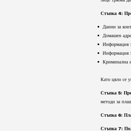
Стъпка 4: Пр
Данни за кон
Домашен адр
Информация з
Информация з
Криминална и
Като цяло се у
Стъпка 5: Пре
методи за пла
Стъпка 6: Пла
Стъпка 7: По