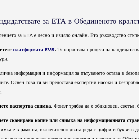
ндидатствате за ЕТА в Обединеното кралс
лението за ETA е лесно и изцяло онлайн. Ето ръководство стъпк
сетете
платформата EVS
.
Тя опростява процеса на кандидатств
ури.
лична информация и информация за пътуването остава в безопас
ните. Освен това тя ви предоставя експертни насоки и безпроб
е.
чете паспортна снимка.
Фонът трябва да е обикновен, светъл, 
чете сканирано копие или снимка на информационната стран
имка е в рамката, включително двата реда с цифри и букви в д
 е валиден поне шест месеца при влизане и излизане от Обедин