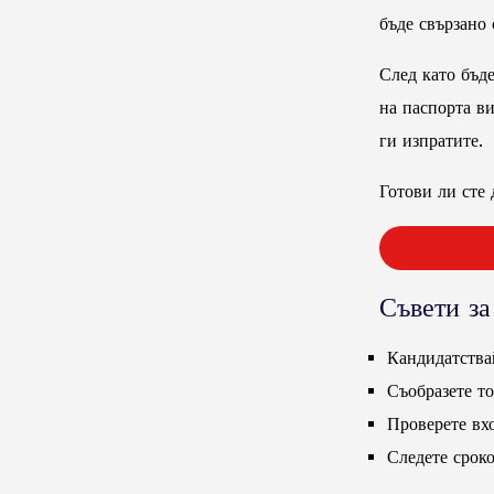
бъде свързано 
След като бъд
на паспорта ви
ги изпратите.
Готови ли сте 
Съвети з
Кандидатствай
Съобразете т
Проверете вхо
Следете сроко