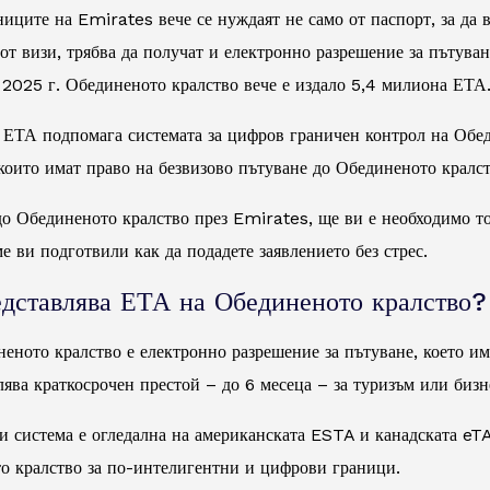
иците на Emirates вече се нуждаят не само от паспорт, за да 
от визи, трябва да получат и електронно разрешение за пътува
 2025 г. Обединеното кралство вече е издало 5,4 милиона ЕТА
 ЕТА подпомага системата за цифров граничен контрол на Обед
 които имат право на безвизово пътуване до Обединеното кралс
до Обединеното кралство през Emirates, ще ви е необходимо то
е ви подготвили как да подадете заявлението без стрес.
едставлява ЕТА на Обединеното кралство?
ното кралство е електронно разрешение за пътуване, което има
лява краткосрочен престой – до 6 месеца – за туризъм или бизн
зи система е огледална на американската ESTA и канадската eT
о кралство за по-интелигентни и цифрови граници.