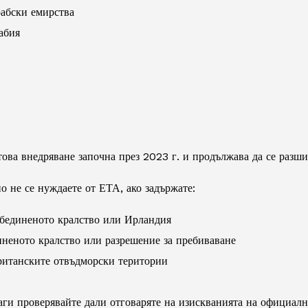
абски емирства
абия
това внедряване започна през 2023 г. и продължава да се разши
 не се нуждаете от ЕТА, ако задържате:
бединеното кралство или Ирландия
иненото кралство или разрешение за пребиваване
ританските отвъдморски територии
аги проверявайте дали отговаряте на изискванията на официал