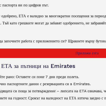
с паспорта ви по цифров път.
е одобрено, ЕТА е валидно за многократни посещения за период
. Тъй като грешките могат да забавят одобрението, не забравяй
да започнете работа с приложението си? Щракнете върху бутона
Приложи сега
а ЕТА за пътници на Emirates
те рано: Оставете си поне 7 дни преди полета.
очно паспортните данни с резервацията си в Emirates.
дящата си поща за потвърждение – липсата на ETA означава, че
вете на годност: Срокът на валидност на ЕТА изтича заедно с п