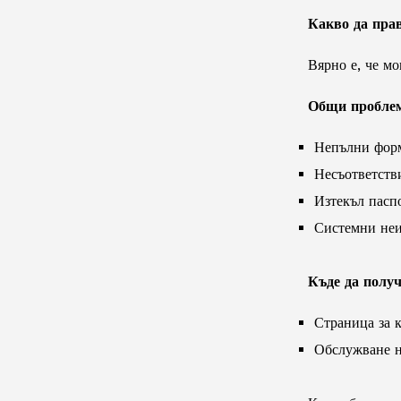
Какво да прав
Вярно е, че мо
Общи пробле
Непълни фор
Несъответств
Изтекъл пасп
Системни неи
Къде да получ
Страница за 
Обслужване н