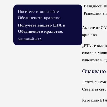
Валидност: Дв
Посетете и опознайте
Разрешени вп
Обединеното кралство.
Получете вашето ЕТА в
Ако сте от ОА
Обединеното кралство.
кралство.
АПЛИКИРАЙ СЕГА
„ЕТА се въвеж
блога на Мини
клиентите и ще
Очаквано
Летите с Emir
Съвета за сътр
Като цяло ЕТА