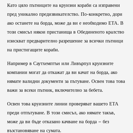
Като цяло пътниците на круизни кораби са изправени
пред уникално предизвикателство. По-конкретно, дори
ако останете на борда, може да ви е необходимо ЕТА. В
този смисъл някои пристанища в Обединеното кралство
изискват предварително разрешение за всички пътници
на пристигащите кораби.
Например в Саутхемптън или Ливърпул круизните
компании могат да откажат да ви качат на борда, ако
нямате валидни документи за пътуване. Освен това това
важи за всеки пътник, включително за бебета.
Освен това круизните линии проверяват вашето ЕТА
преди отпътуване. В този смисъл, ако нямате такъв,
може да ви бъде отказано качване на борда – без
възстановяване на сумата.