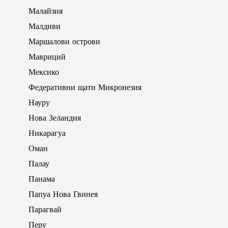
Малайзия
Малдиви
Маршалови острови
Мавриций
Мексико
Федеративни щати Микронезия
Науру
Нова Зеландия
Никарагуа
Оман
Палау
Панама
Папуа Нова Гвинея
Парагвай
Перу