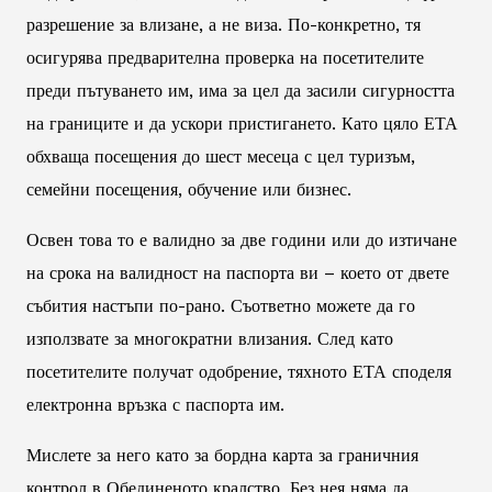
разрешение за влизане, а не виза. По-конкретно, тя
осигурява предварителна проверка на посетителите
преди пътуването им, има за цел да засили сигурността
на границите и да ускори пристигането. Като цяло ЕТА
обхваща посещения до шест месеца с цел туризъм,
семейни посещения, обучение или бизнес.
Освен това то е валидно за две години или до изтичане
на срока на валидност на паспорта ви – което от двете
събития настъпи по-рано. Съответно можете да го
използвате за многократни влизания. След като
посетителите получат одобрение, тяхното ЕТА споделя
електронна връзка с паспорта им.
Мислете за него като за бордна карта за граничния
контрол в Обединеното кралство. Без нея няма да