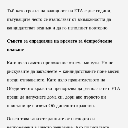
Тъй като срокът на валидност на ЕТА е две години,
пътуващите често се възползват от възможността да
кандидатстват веднъж и да го използват повторно.
Съвети за определяне на времето за безпроблемно
плаване
Като цяло самото приложение отнема минути. Но не
рискувайте да закъснеете – кандидатствайте поне месец
преди отплаването. Като цяло правителството на
Обединеното кралство препоръчва да разполагате с ЕТА
преди да напуснете дома си, дори ако първото ви
пристанище е извън Обединеното кралство.
Освен това запазете данните от паспорта си
непроменени в цялото заявление. Ако подновявате