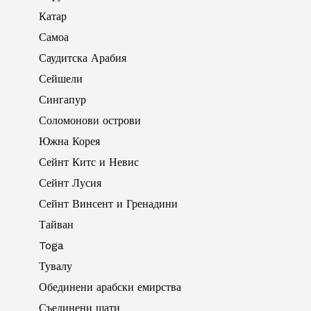
Катар
Самоа
Саудитска Арабия
Сейшели
Сингапур
Соломонови острови
Южна Корея
Сейнт Китс и Невис
Сейнт Лусия
Сейнт Винсент и Гренадини
Тайван
Toga
Тувалу
Обединени арабски емирства
Съединени щати