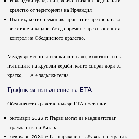
Ирландски гражданин, който влиза в Обединеното
кралство от територията на Ирландия.
Пътник, който преминава транзитно през зоната за
излитане и кацане, без да премине през граничния
контрол на Обединеното кралство.
Междувременно за всички останали, включително за
пътниците на круизни кораби, които спират дори за
кратко, ЕТА е задължителна.
График за изпълнение на ETA
Обединеното кралство въведе ЕТА поетапно:
октомври 2023 г: Първи могат да кандидатстват
гражданите на Катар.
февруари 2024 г: Разширяване на обхвата на страните