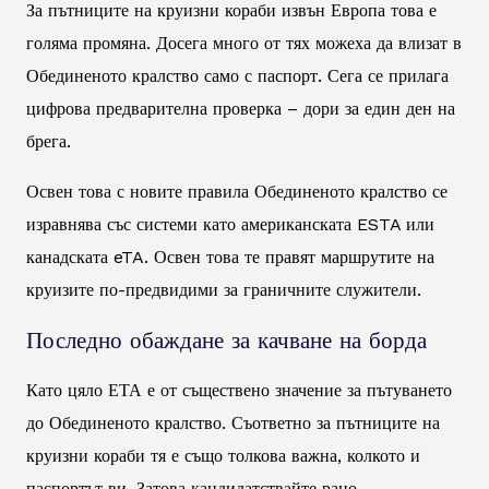
За пътниците на круизни кораби извън Европа това е
голяма промяна. Досега много от тях можеха да влизат в
Обединеното кралство само с паспорт. Сега се прилага
цифрова предварителна проверка – дори за един ден на
брега.
Освен това с новите правила Обединеното кралство се
изравнява със системи като американската ESTA или
канадската eTA. Освен това те правят маршрутите на
круизите по-предвидими за граничните служители.
Последно обаждане за качване на борда
Като цяло ЕТА е от съществено значение за пътуването
до Обединеното кралство. Съответно за пътниците на
круизни кораби тя е също толкова важна, колкото и
паспортът ви. Затова кандидатствайте рано,