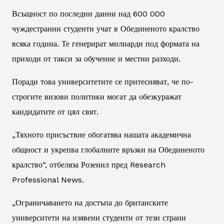
Всъщност по последни данни над 600 000
чуждестранни студенти учат в Обединеното кралство
всяка година. Те генерират милиарди под формата на
приходи от такси за обучение и местни разходи.
Поради това университетите се притесняват, че по-
строгите визови политики могат да обезкуражат
кандидатите от цял свят.
„Тяхното присъствие обогатява нашата академична
общност и укрепва глобалните връзки на Обединеното
кралство“, отбеляза Розенил пред
Research
Professional News
.
„Ограничаването на достъпа до британските
университети на изявени студенти от тези страни