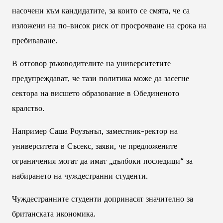
насочени към кандидатите, за които се смята, че са
изложени на по-висок риск от просрочване на срока на
пребиваване.
В отговор ръководителите на университетите
предупреждават, че тази политика може да засегне
сектора на висшето образование в Обединеното
кралство.
Например Саша Роузънъл, заместник-ректор на
университета в Съсекс, заяви, че предложените
ограничения могат да имат „дълбоки последици“ за
набирането на чуждестранни студенти.
Чуждестранните студенти допринасят значително за
британската икономика.