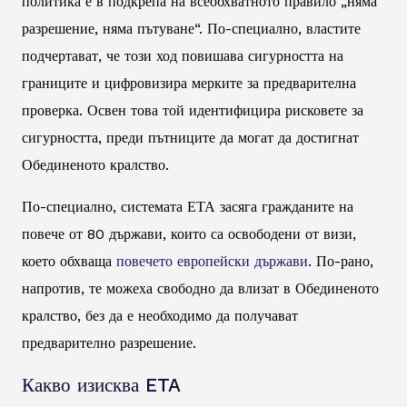
политика е в подкрепа на всеобхватното правило „няма
разрешение, няма пътуване“. По-специално, властите
подчертават, че този ход повишава сигурността на
границите и цифровизира мерките за предварителна
проверка. Освен това той идентифицира рисковете за
сигурността, преди пътниците да могат да достигнат
Обединеното кралство.
По-специално, системата ЕТА засяга гражданите на
повече от 80 държави, които са освободени от визи,
което обхваща
повечето европейски държави
. По-рано,
напротив, те можеха свободно да влизат в Обединеното
кралство, без да е необходимо да получават
предварително разрешение.
Какво изисква ETA