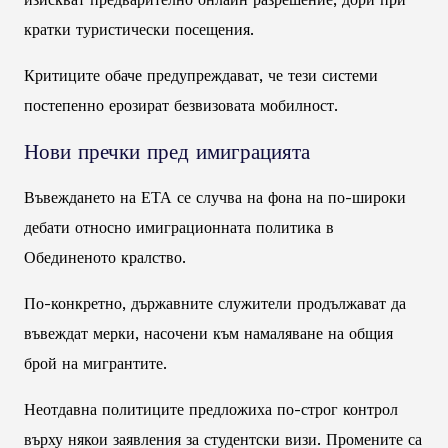
кратки туристически посещения.
Критиците обаче предупреждават, че тези системи
постепенно ерозират безвизовата мобилност.
Нови пречки пред имиграцията
Въвеждането на ЕТА се случва на фона на по-широки
дебати относно имиграционната политика в
Обединеното кралство.
По-конкретно, държавните служители продължават да
въвеждат мерки, насочени към намаляване на общия
брой на мигрантите.
Неотдавна политиците предложиха по-строг контрол
върху някои заявления за студентски визи. Промените са