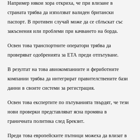
Например някои хора откриха, че при влизане в
страната трябва да използват валиден британски
паспорт. В противен случай може да се сблъскат със
закъснения или проблеми при качването на борда.
Освен това транспортните оператори трябва да
проверяват одобренията за ЕТА преди отпътуване.
В резултат на това авиокомпаниите и фериботните
компании трябва да интегрират правителствените бази
данни в своите системи за регистрация.
Освен това експертите по пътуванията твърдят, че тези
нови проверки представляват ясна промяна в
граничната политика след Брекзит.
Преди това европейските пътници можеха да влизат в