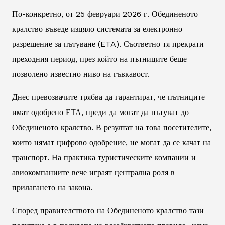
По-конкретно, от 25 февруари 2026 г. Обединеното
кралство въведе изцяло системата за електронно
разрешение за пътуване (ETA). Съответно тя прекрати
преходния период, през който на пътниците беше
позволено известно ниво на гъвкавост.
Днес превозвачите трябва да гарантират, че пътниците
имат одобрено ЕТА, преди да могат да пътуват до
Обединеното кралство. В резултат на това посетителите,
които нямат цифрово одобрение, не могат да се качат на
транспорт. На практика туристическите компании и
авиокомпаниите вече играят централна роля в
прилагането на закона.
Според правителството на Обединеното кралство тази