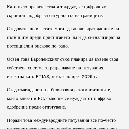
Като цяло правителствата твърдят, че цифровият
скрининг подобрява сигурността на границите.
Следователно властите могат да анализират данните на
пътниците преди пристигането им и да сигнализират за
потенциални рискове по-рано.
Освен това Европейският съюз планира да въведе своя
собствена система за разрешаване на пътувания,
известна като ETIAS, по-късно през 2026 г.
След въвеждането на безвизовия режим пътниците,
които влизат в ЕС, също ще се нуждаят от цифрово
одобрение преди отпътуване.
Поради това международните пътувания все по-често
изискват предварително онлайн разрешение, дори при