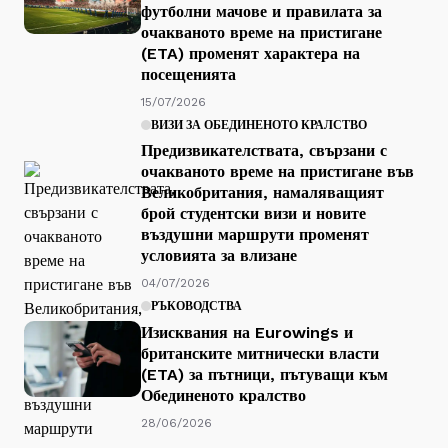
футболни мачове и правилата за
очакваното време на пристигане
(ETA) променят характера на
посещенията
15/07/2026
ВИЗИ ЗА ОБЕДИНЕНОТО КРАЛСТВО
Предизвикателствата, свързани с
очакваното време на пристигане във
Великобритания, намаляващият
брой студентски визи и новите
въздушни маршрути променят
условията за влизане
04/07/2026
РЪКОВОДСТВА
Изисквания на Eurowings и
британските митнически власти
(ETA) за пътници, пътуващи към
Обединеното кралство
28/06/2026