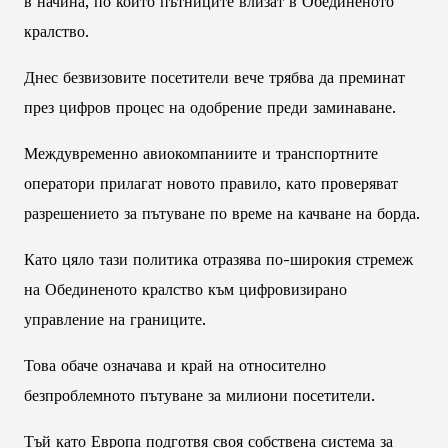
в начина, по който пътниците влизат в Обединеното
кралство.
Днес безвизовите посетители вече трябва да преминат
през цифров процес на одобрение преди заминаване.
Междувременно авиокомпаниите и транспортните
оператори прилагат новото правило, като проверяват
разрешението за пътуване по време на качване на борда.
Като цяло тази политика отразява по-широкия стремеж
на Обединеното кралство към цифровизирано
управление на границите.
Това обаче означава и край на относително
безпроблемното пътуване за милиони посетители.
Тъй като Европа подготвя своя собствена система за