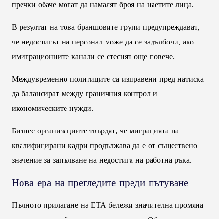
пречки обаче могат да намалят броя на наетите лица.
В резултат на това браншовите групи предупреждават,
че недостигът на персонал може да се задълбочи, ако
имиграционните канали се стеснят още повече.
Междувременно политиците са изправени пред натиска
да балансират между граничния контрол и
икономическите нужди.
Бизнес организациите твърдят, че миграцията на
квалифицирани кадри продължава да е от съществено
значение за запълване на недостига на работна ръка.
Нова ера на прегледите преди пътуване
Пълното прилагане на ЕТА бележи значителна промяна