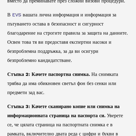
вместо да преминавате през сложни визови процедури.
В
EVS
вашата лична информация и информация за
пътуването остава в безопасност и сигурност
благодарение на строгите правила за защита на данните.
Освен това тя ви предоставя експертни насоки и
безпроблемна поддръжка, за да ви осигури
безпроблемно кандидатстване.
Стъпка 2: Качете паспортна снимка.
На снимката
трябва да има обикновен светъл фон без сенки или
предмети зад вас.
Стъпка 3: Качете сканирано копие или снимка на
информационната страница на паспорта си.
Уверете
се, че цялата страница на паспортната снимка е в
рамката, включително двата реда с цифри и букви в