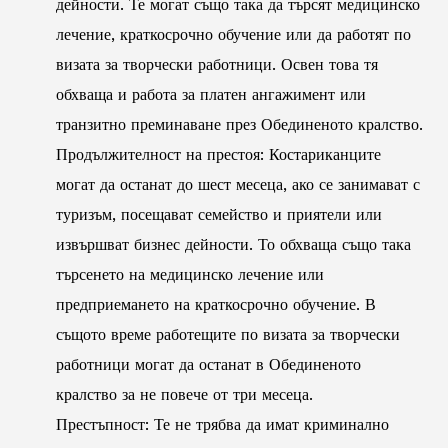
дейности. Те могат също така да търсят медицинско
лечение, краткосрочно обучение или да работят по
визата за творчески работници. Освен това тя
обхваща и работа за платен ангажимент или
транзитно преминаване през Обединеното кралство.
Продължителност на престоя: Костариканците
могат да останат до шест месеца, ако се занимават с
туризъм, посещават семейство и приятели или
извършват бизнес дейности. То обхваща също така
търсенето на медицинско лечение или
предприемането на краткосрочно обучение. В
същото време работещите по визата за творчески
работници могат да останат в Обединеното
кралство за не повече от три месеца.
Престъпност: Те не трябва да имат криминално