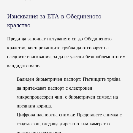
Изисквания за ЕТА в Обединеното
кралство
Преди да започнат пътуването си до Обединеното
кралство, костариканците трябва да отговарят на
следните изисквания, за да се улесни безпроблемното им
кандидатстване:
Валиден биометричен паспорт: Пътниците трябва
да притежават паспорт с електронен
микропроцесорен чип, с биометричен символ на
предната корица.
Цифрова паспортна снимка: Представете снимка с
гладък фон, гледаща директно към камерата с
неутрално изражение.