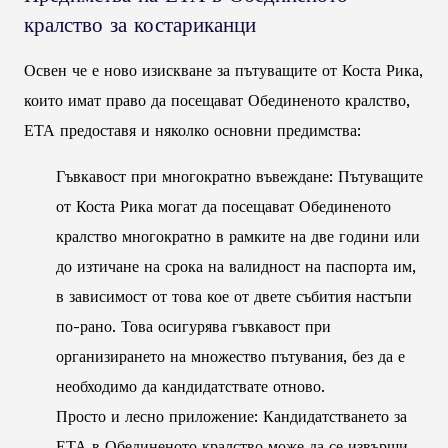
кралство за костариканци
Освен че е ново изискване за пътуващите от Коста Рика,
които имат право да посещават Обединеното кралство,
ЕТА предоставя и няколко основни предимства:
Гъвкавост при многократно въвеждане: Пътуващите
от Коста Рика могат да посещават Обединеното
кралство многократно в рамките на две години или
до изтичане на срока на валидност на паспорта им,
в зависимост от това кое от двете събития настъпи
по-рано. Това осигурява гъвкавост при
организирането на множество пътувания, без да е
необходимо да кандидатствате отново.
Просто и лесно приложение: Кандидатстването за
ЕТА в Обединеното кралство може да се извърши