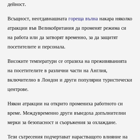
дейност.
Всъщност, неотдавнашната
гореща вълна
накара няколко
атракции във Великобритания да променят режима си
на работа или да затворят временно, за да защитят
посетителите и персонала.
Високите температури се отразиха на преживяванията
на посетителите в различни части на Англия,
включително в Лондон и други популярни туристически
центрове.
Някои атракции на открито промениха работното си
време. Междувременно други въведоха допълнителни
мерки за безопасност и съоръжения за охлаждане.
Тези сътресения подчертават нарастващото влияние на