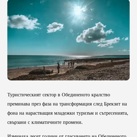
Туристическият сектор в Обединеното кралство
преминава през фаза на трансформация след Брекзит на
фона на нарастващия младежки туризъм и сътресенията,
свързани с климатичните промени.
Изминаха десет години от гласуването на Обединеното