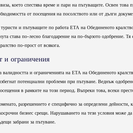
виза, което спестява време и пари на пътуващите. Освен това п
бходимостта от посещения на посолството или от дълги докуме
е туристи и пътуващите по работа ЕТА на Обединеното кралство
ута става по-лесно благодарение на по-бързото одобрение. Тя 
ралство по-прост от всякога.
т и ограничения
а валидността и ограниченията на ЕТА на Обединеното кралств
 избегнат потенциални проблеми при пътуване. Веднъж одобрено
осещения в рамките на този период. Въпреки това, всеки прест
оменато, разрешението е специфично за определени дейности, 
ткосрочни бизнес срещи. Нарушаването на тези условия може да
ъдещи забрани за пътуване.