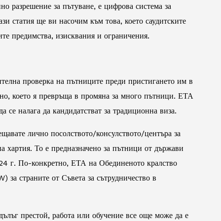
но разрешение за пътуване, е цифрова система за
ази статия ще ви насочим към това, което саудитските
ите предимства, изисквания и ограничения.
ителна проверка на пътниците преди пристигането им в
есно, което я превръща в промяна за много пътници. ЕТА
да се налага да кандидатстват за традиционна виза.
сещавате лично посолството/консулството/центъра за
а хартия. То е предназначено за пътници от държави
024 г. По-конкретно, ЕТА на Обединеното кралство
) за страните от Съвета за сътрудничество в
дълъг престой, работа или обучение все още може да е