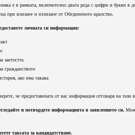
имка е в рамката, включително двата реда с цифри и букви в до
еца при влизане и излизане от Обединеното кралство.
едоставете личната си информация:
такт
ес
а заетостта
а гражданството
стория, ако има такава
верете, че предоставената от вас информация отговаря на тази в
гледайте и потвърдете информацията в заявлението си.
Може
тете таксата за кандидатстване.