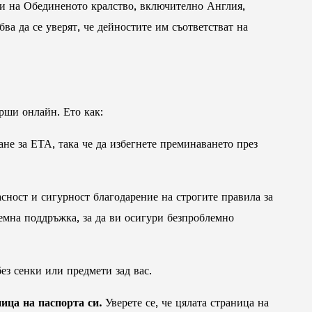
и на Обединеното кралство, включително Англия,
а да се уверят, че дейностите им съответстват на
рши онлайн. Ето как:
не за ЕТА, така че да избегнете преминаването през
ност и сигурност благодарение на строгите правила за
лемна поддръжка, за да ви осигури безпроблемно
без сенки или предмети зад вас.
ица на паспорта си.
Уверете се, че цялата страница на