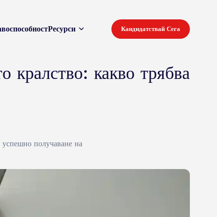
воспособност
Ресурси
Кандидатствай Сега
 кралство: какво трябва
а успешно получаване на