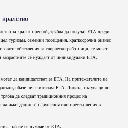
 кралство
лство за кратък престой, трябва да получат ЕТА преди
с цел туризъм, семейни посещения, краткосрочни бизнес
изовите облекчения за творчески работници, те могат
а и възрастните се нуждаят от индивидуални ЕТА,
могат да кандидатстват за ЕТА. На притежателите на
данъци, обаче не се изисква ЕТА. Лицата, пътуващи до
 трябва да следват традиционния процес на
ва да имат данни за нарушения или престъпления в
ния, той не се нуждае от ЕТА: