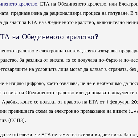
иненото кралство
. ЕТА на Обединеното кралство, или Електрон
ната, предназначена да рационализира процеса на пътуване. В т
а да знаят за ЕТА на Обединеното кралство, включително нейн
ЕТА на Обединеното кралство?
еното кралство е електронна система, която извършва предвар
алство. За разлика от визата, тя се получава по-бързо и по-л
отговарящите на условията лица могат да влязат в страната, без 
е е изцяло цифрово, което означава, че не е необходимо да по
е за виза на Обединеното кралство или да подавате документи н
а Арабия, които се ползват от правото на ЕТА от 1 февруари 2
ени предишната схема за електронно премахване на визите (EVW
лив (ССПЗ).
да се отбележи, че ETA не замества всички видове визи. За по-