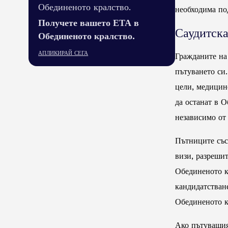
Обединеното кралство.
необходима по
Получете вашето ЕТА в
Саудитск
Обединеното кралство.
АПЛИКИРАЙ СЕГА
Гражданите на
пътуването си.
цели, медицинс
да останат в О
независимо от 
Пътниците със
визи, разреши
Обединеното к
кандидатстван
Обединеното к
Ако пътуващия