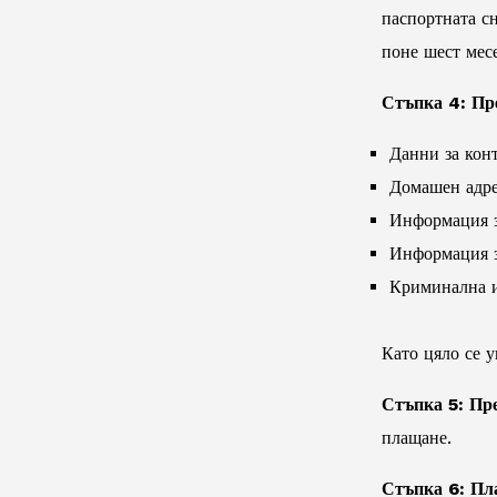
паспортната сн
поне шест мес
Стъпка 4: Пр
Данни за кон
Домашен адр
Информация з
Информация з
Криминална и
Като цяло се у
Стъпка 5: Пре
плащане.
Стъпка 6: Пла