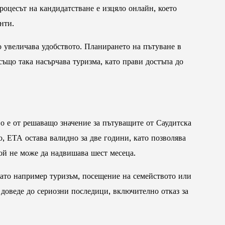
роцесът на кандидатстване е изцяло онлайн, което
нти.
 увеличава удобството. Планирането на пътуване в
също така насърчава туризма, като прави достъпа до
о е от решаващо значение за пътуващите от Саудитска
, ЕТА остава валидно за две години, като позволява
ой не може да надвишава шест месеца.
като например туризъм, посещение на семейството или
 доведе до сериозни последици, включително отказ за