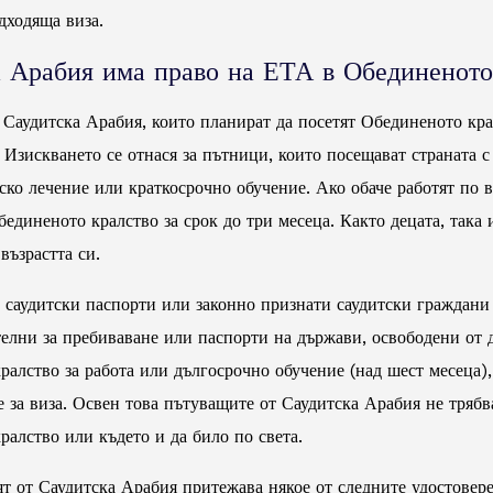
дходяща виза.
а Арабия има право на ЕТА в Обединеното
 Саудитска Арабия, които планират да посетят Обединеното кра
 Изискването се отнася за пътници, които посещават страната 
ко лечение или краткосрочно обучение. Ако обаче работят по в
бединеното кралство за срок до три месеца. Както децата, так
възрастта си.
 саудитски паспорти или законно признати саудитски граждани 
телни за пребиваване или паспорти на държави, освободени от 
ралство за работа или дългосрочно обучение (над шест месеца),
е за виза. Освен това пътуващите от Саудитска Арабия не тряб
ралство или където и да било по света.
т от Саудитска Арабия притежава някое от следните удостовере