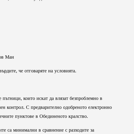
ров Ман
върдите, че отговаряте на условията.
 пътници, които искат да влязат безпроблемно в
чен контрол. С предварително одобреното електронно
ничните пунктове в Обединеното кралство.
ите са минимални в сравнение с разходите за