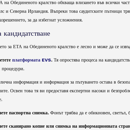
А на Обединеното кралство обхваща влизането във всички част
лс и Северна Ирландия. Въпреки това саудитските пътници трябв
азрешението, за да избегнат усложнения.
 кандидатстване
ето за ЕТА на Обединеното кралство е лесно и може да се извъ
сетете
платформата EVS
.
Тя опростява процеса на кандидатства
 процедури.
лична информация и информация за пътуването остава в безопас
ните. Освен това тя ви предоставя експертни насоки и безпроб
е.
чете паспортна снимка.
Фонът трябва да е обикновен, светъл, 
чете сканирано копие или снимка на информационната стран