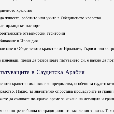
диненото кралство
 да живеете, работите или учите в Обединеното кралство
или ирландски паспорт
 британските отвъдморски територии
ебиваване в Ирландия
 влизане в Обединеното кралство от Ирландия, Гърнси или ост
е изненади, преди да резервирате пътуването си, е важно да пот
пътуващите в Саудитска Арабия
еното кралство има няколко предимства, особено за саудитските
ралство. Първо, тя значително опростява процедурите за грани
жете да очаквате по-кратко време за чакане на летищата и гра
много по-рентабилна от традиционните заявления за визи. Такс