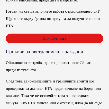
всички вписвания, преди да ги изпратите.
Готови ли сте да започнете работа с приложението си?
Щракнете върху бутона по-долу, за да получите своето
ЕТА.
Приложи сега
Срокове за австралийски граждани
Обикновено те трябва да се прилагат поне 72 часа
преди пътуването.
След това авиокомпаниите и граничните агенти ще
проверяват за активен ЕТА преди качване на борда или
влизане. Така че не оставяйте това за последната
минута. Ако ЕТА липсва или е отказан, няма да ви бъде