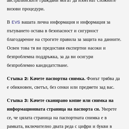
австралийските граждани могат да избегнат сложните
визови процедури.
В
EVS
вашата лична информация и информация за
пътуването остава в безопасност и сигурност
благодарение на строгите правила за защита на данните.
Освен това тя ви предоставя експертни насоки и
безпроблемна поддръжка, за да ви осигури
безпроблемно кандидатстване.
Стъпка 2: Качете паспортна снимка.
Фонът трябва да
е обикновен, светъл, без сенки или предмети зад вас.
Стъпка 3: Качете сканирано копие или снимка на
информационната страница на паспорта си.
Уверете
се, че цялата страница на паспортната снимка е в
рамката, включително двата реда с цифри и букви в