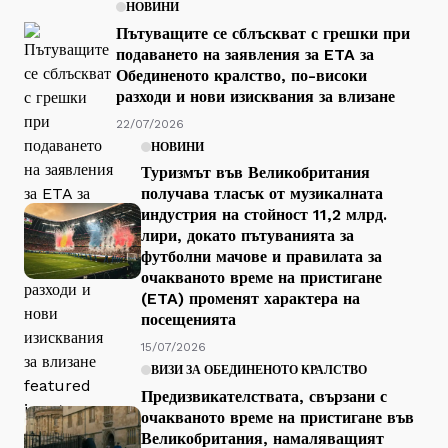
НОВИНИ
Пътуващите се сблъскват с грешки при
подаването на заявления за ETA за
Обединеното кралство, по-високи
разходи и нови изисквания за влизане
22/07/2026
НОВИНИ
Туризмът във Великобритания
получава тласък от музикалната
индустрия на стойност 11,2 млрд.
лири, докато пътуванията за
футболни мачове и правилата за
очакваното време на пристигане
(ETA) променят характера на
посещенията
15/07/2026
ВИЗИ ЗА ОБЕДИНЕНОТО КРАЛСТВО
Предизвикателствата, свързани с
очакваното време на пристигане във
Великобритания, намаляващият