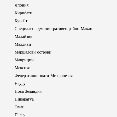
Япония
Кирибати
Кувейт
Специален административен район Макао
Малайзия
Малдиви
Маршалови острови
Мавриций
Мексико
Федеративни щати Микронезия
Науру
Нова Зеландия
Никарагуа
Оман
Палау