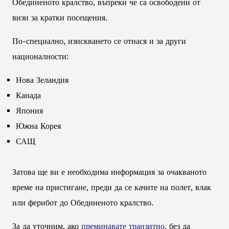
Обединеното кралство, въпреки че са освободени от
визи за кратки посещения.
По-специално, изискването се отнася и за други
националности:
Нова Зеландия
Канада
Япония
Южна Корея
САЩ
Затова ще ви е необходима информация за очакваното
време на пристигане, преди да се качите на полет, влак
или ферибот до Обединеното кралство.
За да уточним, ако
преминавате транзитно,
без да