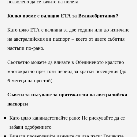
позволено да се качите на полета.
Колко време е валидно ЕТА за Великобритания?
Като цяло ЕТА е валидна за две години или до изтичане
на австралийския ви паспорт – което от двете събития
настъпи по-рано.
Съответно можете да влизате в Обединеното кралство
многократно през този период за кратки посещения (до
6 месеца на престой).
Съвети за пътуване за притежатели на австралийски
паспорти
Като цяло кандидатствайте рано: Не рискувайте да се
забави одобрението.
Винаги проверявайте данните си два пъти: Грешките