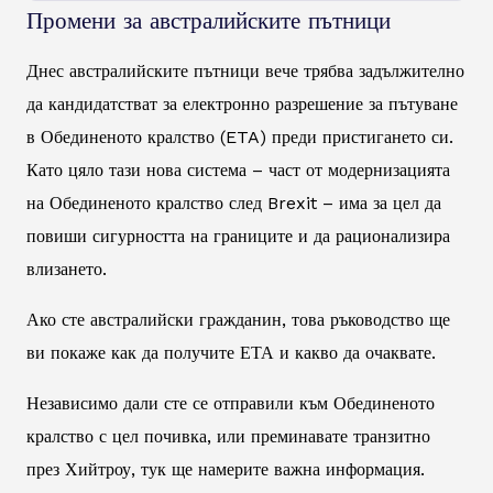
Промени за австралийските пътници
Днес австралийските пътници вече трябва задължително
да кандидатстват за електронно разрешение за пътуване
в Обединеното кралство (ETA) преди пристигането си.
Като цяло тази нова система – част от модернизацията
на Обединеното кралство след Brexit – има за цел да
повиши сигурността на границите и да рационализира
влизането.
Ако сте австралийски гражданин, това ръководство ще
ви покаже как да получите ЕТА и какво да очаквате.
Независимо дали сте се отправили към Обединеното
кралство с цел почивка, или преминавате транзитно
през Хийтроу, тук ще намерите важна информация.