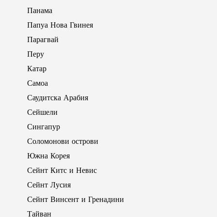
Панама
Папуа Нова Гвинея
Парагвай
Перу
Катар
Самоа
Саудитска Арабия
Сейшели
Сингапур
Соломонови острови
Южна Корея
Сейнт Китс и Невис
Сейнт Лусия
Сейнт Винсент и Гренадини
Тайван