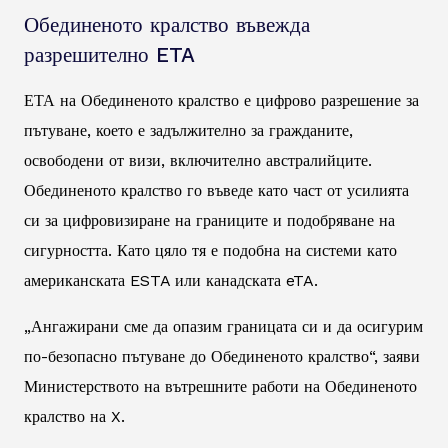
Обединеното кралство въвежда
разрешително ETA
ЕТА на Обединеното кралство е цифрово разрешение за
пътуване, което е задължително за гражданите,
освободени от визи, включително австралийците.
Обединеното кралство го въведе като част от усилията
си за цифровизиране на границите и подобряване на
сигурността. Като цяло тя е подобна на системи като
американската ESTA или канадската eTA.
„Ангажирани сме да опазим границата си и да осигурим
по-безопасно пътуване до Обединеното кралство“, заяви
Министерството на вътрешните работи на Обединеното
кралство на X.