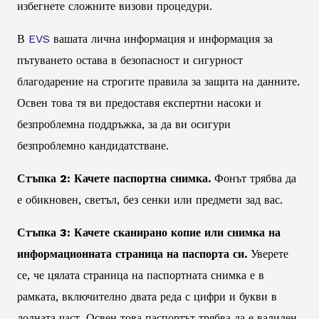
избегнете сложните визови процедури.
В
EVS
вашата лична информация и информация за
пътуването остава в безопасност и сигурност
благодарение на строгите правила за защита на данните.
Освен това тя ви предоставя експертни насоки и
безпроблемна поддръжка, за да ви осигури
безпроблемно кандидатстване.
Стъпка 2: Качете паспортна снимка.
Фонът трябва да
е обикновен, светъл, без сенки или предмети зад вас.
Стъпка 3: Качете сканирано копие или снимка на
информационната страница на паспорта си.
Уверете
се, че цялата страница на паспортната снимка е в
рамката, включително двата реда с цифри и букви в
долната част. Освен това паспортът трябва да е валиден