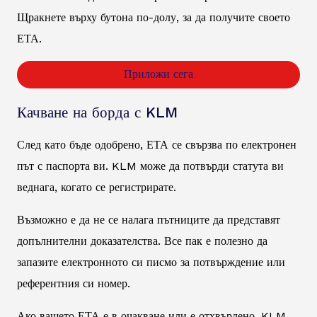
Щракнете върху бутона по-долу, за да получите своето
ЕТА.
Приложи сега
Качване на борда с KLM
След като бъде одобрено, ЕТА се свързва по електронен
път с паспорта ви. KLM може да потвърди статута ви
веднага, когато се регистрирате.
Възможно е да не се налага пътниците да представят
допълнителни доказателства. Все пак е полезно да
запазите електронното си писмо за потвърждение или
референтния си номер.
Ако вашето ЕТА е в очакване или е отхвърлено, KLM