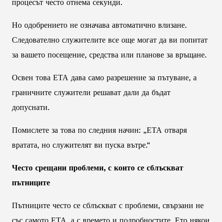
процесът често отнема секунди.
Но одобрението не означава автоматично влизане.
Следователно служителите все още могат да ви попитат
за вашето посещение, средства или планове за връщане.
Освен това ЕТА дава само разрешение за пътуване, а
граничните служители решават дали да бъдат
допуснати.
Помислете за това по следния начин: „ЕТА отваря
вратата, но служителят ви пуска вътре.“
Често срещани проблеми, с които се сблъскват
пътниците
Пътниците често се сблъскват с проблеми, свързани не
със самото ЕТА, а с времето и подробностите. Ето някои