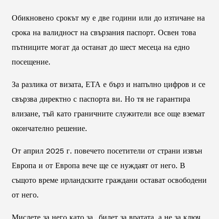
Обикновено срокът му е две години или до изтичане на
срока на валидност на свързания паспорт. Освен това
пътниците могат да останат до шест месеца на едно
посещение.
За разлика от визата, ЕТА е бърз и напълно цифров и се
свързва директно с паспорта ви. Но тя не гарантира
влизане, тъй като граничните служители все още вземат
окончателно решение.
От април 2025 г. повечето посетители от страни извън
Европа и от Европа вече ще се нуждаят от него. В
същото време ирландските граждани остават освободени
от него.
Мислете за него като за „билет за вратата, а не за ключ