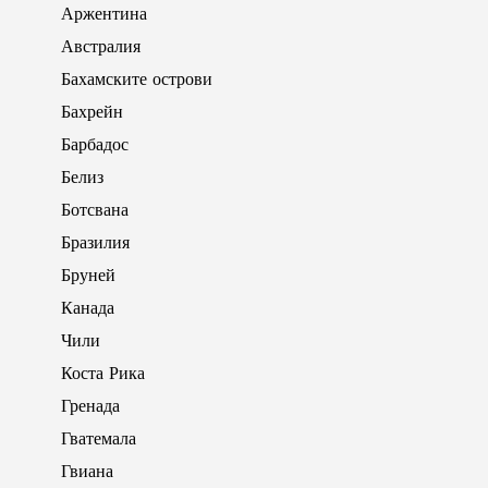
Аржентина
Австралия
Бахамските острови
Бахрейн
Барбадос
Белиз
Ботсвана
Бразилия
Бруней
Канада
Чили
Коста Рика
Гренада
Гватемала
Гвиана