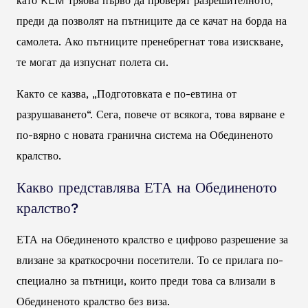
като KLM трябва първо да проверят разрешителното,
преди да позволят на пътниците да се качат на борда на
самолета. Ако пътниците пренебрегнат това изискване,
те могат да изпуснат полета си.
Както се казва, „Подготовката е по-евтина от
разрушаването“. Сега, повече от всякога, това вярване е
по-вярно с новата гранична система на Обединеното
кралство.
Какво представлява ЕТА на Обединеното
кралство?
ЕТА на Обединеното кралство е цифрово разрешение за
влизане за краткосрочни посетители. То се прилага по-
специално за пътници, които преди това са влизали в
Обединеното кралство без виза.