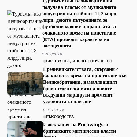
Туризмът във Великобритания
получава тласък от музикалната
индустрия на стойност 11,2 млрд.
лири, докато пътуванията за
футболни мачове и правилата за
очакваното време на пристигане
(ETA) променят характера на
посещенията
15/07/2026
ВИЗИ ЗА ОБЕДИНЕНОТО КРАЛСТВО
Предизвикателствата, свързани с
очакваното време на пристигане във
Великобритания, намаляващият
брой студентски визи и новите
въздушни маршрути променят
условията за влизане
04/07/2026
РЪКОВОДСТВА
Изисквания на Eurowings и
британските митнически власти