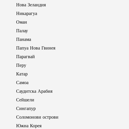
Нова Зеландия
Никарагуа
Оман
Палау
Панама
Папуа Нова Гвинея
Парагвай
Перу
Катар
Самоа
Саудитска Арабия
Сейшели
Сингапур
Соломонови острови
Южна Корея