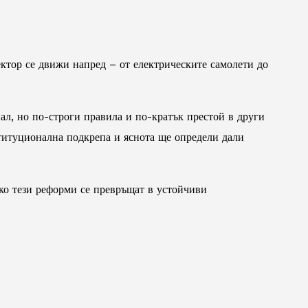
ктор се движи напред – от електрическите самолети до
л, но по-строги правила и по-кратък престой в други
ституционална подкрепа и яснота ще определи дали
лко тези реформи се превръщат в устойчиви