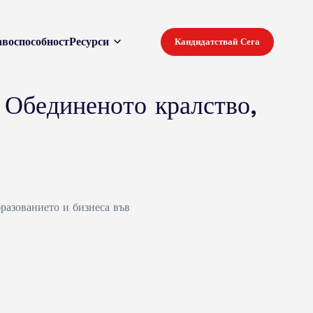
воспособност
Ресурси
Кандидатствай Сега
 Обединеното кралство,
бразованието и бизнеса във