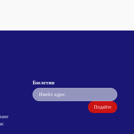
Бюлетин
Подайте
ване
ас