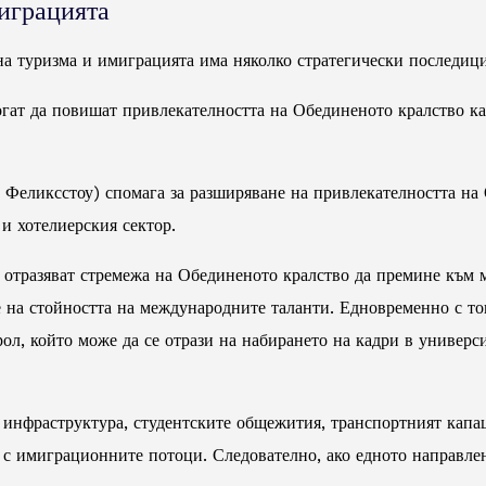
играцията
на туризма и имиграцията има няколко стратегически последици
ат да повишат привлекателността на Обединеното кралство кат
в Феликсстоу) спомага за разширяване на привлекателността на
и хотелиерския сектор.
 отразяват стремежа на Обединеното кралство да премине към 
е на стойността на международните таланти. Едновременно с то
рол, който може да се отрази на набирането на кадри в универс
а инфраструктура, студентските общежития, транспортният капац
и с имиграционните потоци. Следователно, ако едното направле