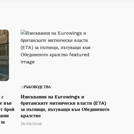
РЪКОВОДСТВА
 с
Изисквания на Eurowings и
е във
британските митнически власти (ETA)
т брой
за пътници, пътуващи към Обединеното
ушни
кралство
за
28/06/2026