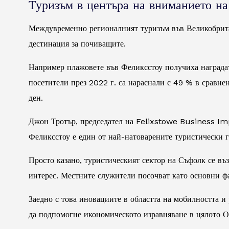
Туризъм в центъра на вниманието н
Междувременно регионалният туризъм във Великобрита
дестинация за почиващите.
Например плажовете във Феликсстоу получиха наградат
посетители през 2022 г. са нараснали с 49 % в сравн
ден.
Джон Тротър, председател на Felixstowe Business Impr
Феликсстоу е един от най-натоварените туристически г
Просто казано, туристическият сектор на Съфолк се въз
интерес. Местните служители посочват като основни ф
Заедно с това иновациите в областта на мобилността и
да подпомогне икономическото изравняване в цялото О