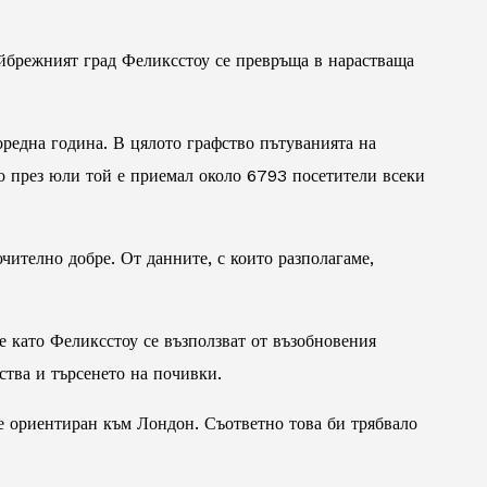
йбрежният град Феликсстоу се превръща в нарастваща
редна година. В цялото графство пътуванията на
о през юли той е приемал около 6793 посетители всеки
чително добре. От данните, с които разполагаме,
е като Феликсстоу се възползват от възобновения
тва и търсенето на почивки.
 е ориентиран към Лондон. Съответно това би трябвало