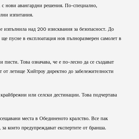
а с нови авангардни решения. По-специално,
елни изпитания.
 е изпълнила над 200 изисквания за безопасност. До
 ще пусне в експлоатация нов пълноразмерен самолет в
писти. Това означава, че е по-лесно да се създават
уват от летище Хийтроу директно до забележителности
 крайбрежни или селски дестинации. Това подчертава
сещавани места в Обединеното кралство. Все пак
, за които предупреждават експертите от бранша.