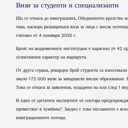
Визи за студенти и специализанти
Що се отнася до имиграцията, Обединеното кралство жо
това, наскоро разширената виза за лица с висок потенц
считано от 4 ноември 2025 г.
Броят на академичните институции е нараснал от 42 пр
селективния характер на маршрута.
От друга страна, рекорден брой студенти са използвал
около 172 000 визи за завършили висше образование. 
Това се отнася за заявления, подадени на или след 1 ян
В един от цитатите експертите от сектора предупрежда
преместват в чужбина“. Заедно с това посланието е яс
имиграционните потоци.