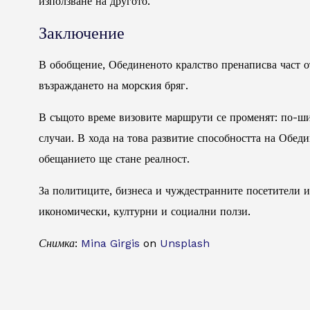
използване на другото.
Заключение
В обобщение, Обединеното кралство пренаписва част о
възраждането на морския бряг.
В същото време визовите маршрути се променят: по-ши
случаи. В хода на това развитие способността на Обед
обещанието ще стане реалност.
За политиците, бизнеса и чуждестранните посетители и
икономически, културни и социални ползи.
Снимка:
Mina Girgis
on
Unsplash