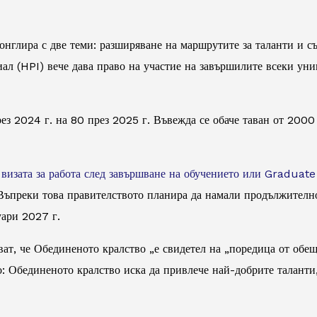
нглира с две теми: разширяване на маршрутите за таланти и съ
иал (HPI) вече дава право на участие на завършилите всеки уни
ез 2024 г. на 80 през 2025 г. Въвежда се обаче таван от 200
и
визата за работа след завършване на обучението или Graduat
Въпреки това правителството планира да намали продължителн
уари 2027 г.
ват, че Обединеното кралство „е свидетел на „поредица от об
но: Обединеното кралство иска да привлече най-добрите таланти