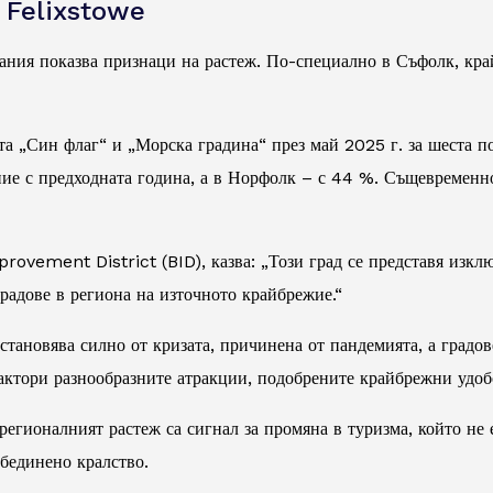
а Felixstowe
ния показва признаци на растеж. По-специално в Съфолк, кра
а „Син флаг“ и „Морска градина“ през май 2025 г. за шеста по
ение с предходната година, а в Норфолк – с 44 %. Същевременн
ovement District (BID), казва: „Този град се представя изклю
радове в региона на източното крайбрежие.“
становява силно от кризата, причинена от пандемията, а градов
актори разнообразните атракции, подобрените крайбрежни удобс
 регионалният растеж са сигнал за промяна в туризма, който не
бединено кралство.