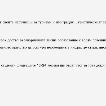
т своите наръчници за туризъм и имиграция. Туристическият се
рок достъп за завършилите висше образование с голям потенциа
иненото кралство да осигури необходимата инфраструктура, ин
 студенти следващите 12-24 месеца ще бъдат тест за това доко