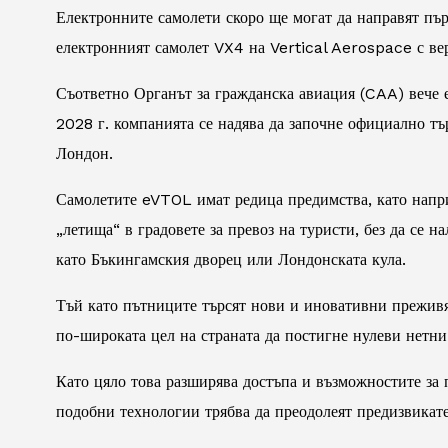
Електронните самолети скоро ще могат да направят пър
електронният самолет VX4 на Vertical Aerospace с ве
Съответно Органът за гражданска авиация (CAA) вече е
2028 г. компанията се надява да започне официално т
Лондон.
Самолетите eVTOL имат редица предимства, като наприм
„летища“ в градовете за превоз на туристи, без да се 
като Бъкингамския дворец или Лондонската кула.
Тъй като пътниците търсят нови и иновативни преживя
по-широката цел на страната да постигне нулеви нетни
Като цяло това разширява достъпа и възможностите за
подобни технологии трябва да преодолеят предизвикател