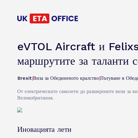
eVTOL Aircraft и Felix
маршрутите за таланти с
Brexit
|
Виза за Обединеното кралство
|
Пътуване в Обед
От електрическите самолети до разширените визи за вис
Великобритания.
Иновацията лети