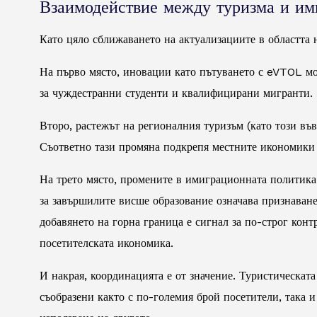
Взаимодействие между туризма и им
Като цяло сближаването на актуализациите в областта 
На първо място, иновации като пътуването с eVTOL мог
за чуждестранни студенти и квалифицирани мигранти.
Второ, растежът на регионалния туризъм (като този въ
Съответно тази промяна подкрепя местните икономики 
На трето място, промените в имиграционната политика
за завършилите висше образование означава признаван
добавянето на горна граница е сигнал за по-строг конт
посетителската икономика.
И накрая, координацията е от значение. Туристическат
съобразени както с по-големия брой посетители, така 