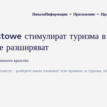
Начало
Информация
Приложение
Пра
stowe стимулират туризма в
е разширяват
иненото кралство
шисти - разберете какво означават тези промени за туризма, о