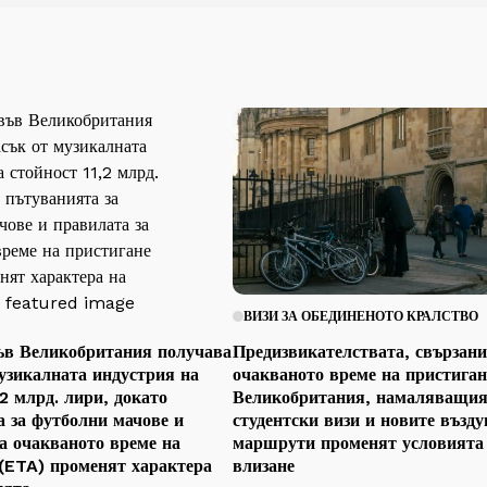
ВИЗИ ЗА ОБЕДИНЕНОТО КРАЛСТВО
ъв Великобритания получава
Предизвикателствата, свързани
узикалната индустрия на
очакваното време на пристиган
,2 млрд. лири, докато
Великобритания, намаляващия
 за футболни мачове и
студентски визи и новите възд
а очакваното време на
маршрути променят условията 
 (ETA) променят характера
влизане