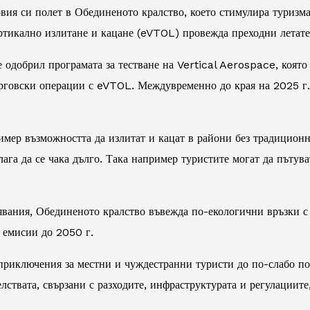
вия си полет в Обединеното кралство, което стимулира туризм
ртикално излитане и кацане (eVTOL) провежда преходни летат
 одобрил програмата за тестване на Vertical Aerospace, която
ърговски операции с eVTOL. Междувременно до края на 2025 г.
ер възможността да излитат и кацат в райони без традиционни 
налага да се чака дълго. Така например туристите могат да път
вания, Обединеното кралство въвежда по-екологични връзки с
 емисии до 2050 г.
 приключения за местни и чуждестранни туристи до по-слабо по
ствата, свързани с разходите, инфраструктурата и регулациите